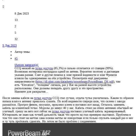
8 Дек 2023
13
2
5
32
9 Дек 2023
Автор темы
#5
fAntom написал(а):
CCQ низкий на
точке доступа
(85,3%) и сильно отличается от станции (99%).
Возможно юстировка пострадала одной из антенн. Вероятно поэтому и дистанция
указана разная. Снег и другие помехи в зоне прямой видимости и зоне Френеля
влияли бы одновременно на оба устройства. Посмотрите ещё диаграммы
направленности (
https://dl.ubnt.com/datasheets/powerbeam/PowerBeam_DS.pdf
), там
есть "Elevаtion", "толщина" сигнала, раз у Вас на разной высоте устройства
расположены. Они должны попадать другу другу в это пространство.
Нажмите для раскрытия...
После замены кабеля на
точке доступа
CCQ стал лучше, отдача чутка увеличилась. Каким то образом
попала влага в антенну пришлось сушить. По всей видимости спереди шов, что склеен с завода
разошёлся. Прогрел феном, посушил, проклеил клеем и поставил вот назад. Осталось заменить
кабель на клиентской точке. Морозы до минус 40 у нас. Кабель стоял на обеих антеннах обычный не
уличный. грешу на него вот сейчас на
точке доступа
поставил уличный кабель экранированный.
Юстировать не знаю как точней дальность такая что просто на глаз примерно выставил. Проблема в
том что они стоят на мачтах сама основа мачты не поворотная если только спускать каждый раз в низ
и чу чуть пробовать сдвигать. Но летом не было проблем с соединением.