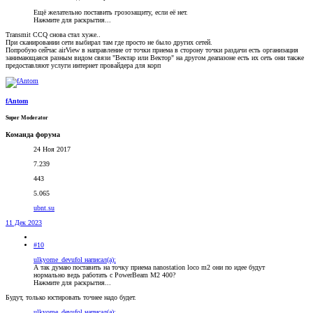
Ещё желательно поставить грозозащиту, если её нет.
Нажмите для раскрытия...
Transmit CCQ снова стал хуже..
При сканировании сети выбирал там где просто не было других сетей.
Попробую сейчас airView в направление от точки приема в сторону точки раздачи есть организация
занимающаяся разным видом связи "Вектар или Вектор" на другом деапазоне есть их сеть они также
предоставляют услуги интернет провайдера для корп
fAntom
Super Moderator
Команда форума
24 Ноя 2017
7.239
443
5.065
ubnt.su
11 Дек 2023
#10
ulkyome_devufol написал(а):
А так думаю поставить на точку приема nanostation loco m2 они по идее будут
нормально ведь работать с PowerBeam M2 400?
Нажмите для раскрытия...
Будут, только юстировать точнее надо будет.
ulkyome_devufol написал(а):