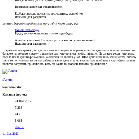
Возможно конденсат образовывался.
Ещё желательно поставить грозозащиту, если её нет.
Нажмите для раскрытия...
кстати с форумом проблема не могу зайти через оперу руг
fAntom написал(а):
Будут, только юстировать точнее надо будет.
А сейчас влаги нет? Ничего коротить контакты там не может?
Нажмите для раскрытия...
Вскрывать не скрывал, но сушил сначала станцией прогревая шов спереди потом просто положил на
батарею lan входом к верху в надежде если что осталось чтобы, вышло. Из-за чего решил что влага
попала после сушки феном были окисления на пинтах у lan. Шов дополнительно залил клеем. airView
так и не получилось заставить работать качал даже старую версию java проблема с сертификатом при
попытке запустить приложение. Есть ли какие то аналоги данного приложения?
fAntom
Super Moderator
Команда форума
24 Ноя 2017
7.239
443
5.065
ubnt.su
11 Дек 2023