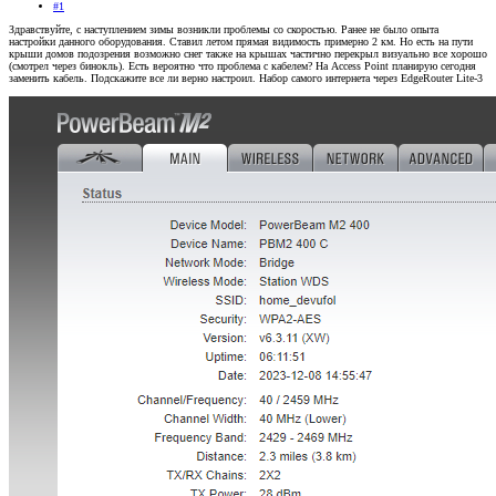
#1
Здравствуйте, с наступлением зимы возникли проблемы со скоростью. Ранее не было опыта
настройки данного оборудования. Ставил летом прямая видимость примерно 2 км. Но есть на пути
крыши домов подозрения возможно снег также на крышах частично перекрыл визуально все хорошо
(смотрел через бинокль). Есть вероятно что проблема с кабелем? На Access Point планирую сегодня
заменить кабель. Подскажите все ли верно настроил. Набор самого интернета через EdgeRouter Lite-3