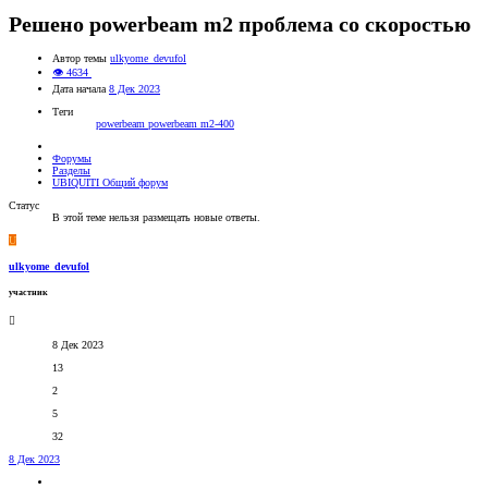
Решено
powerbeam m2 проблема со скоростью
Автор темы
ulkyome_devufol
👁 4634
Дата начала
8 Дек 2023
Теги
powerbeam
powerbeam m2-400
Форумы
Разделы
UBIQUITI Общий форум
Статус
В этой теме нельзя размещать новые ответы.
U
ulkyome_devufol
участник
8 Дек 2023
13
2
5
32
8 Дек 2023