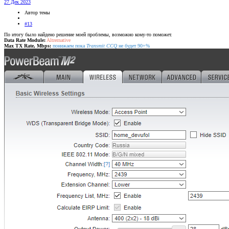
27 Дек 2023
Автор темы
#13
По итогу было найдено решение моей проблемы, возможно кому-то поможет.
Data Rate Module:
Altrernative
Max TX Rate, Mbps:
понижаем пока
Transmit CCQ
не будет 90+%