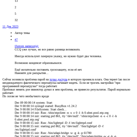
13
2
5
32
11 Дек 2023
Автор темы
#7
fAntom написал(а):
CCQ уже лучше, но все равно разница великовата.
Иногда используют лазерную указку, но нужно будет два человека.
Возможно конденсат образовывался.
Ещё желательно поставить грозозащиту, если её нет.
Нажмите для раскрытия...
Сейчас возникла проблема парой на
точке доступа
в которую проникла влага. Она теряет lan после
неоднократного фактического перезапуска начинает видеть. Если не трогать настройки "при
программной перезагрузке" тогда работает.
Пробовал менять poe инжектор думал в нем проблема, не принесло результатов. Парой нормально
работает.
По логам не чего необычного вроде
Dec 09 00:00:14 system: Start
Dec 9 00:00:14 syslogd started: BusyBox v1.24.2
Dec 9 00:00:14 FileSystem: Start check...
Dec 9 00:00:14 init: Run: /sbin/ntpclient -n -s -c 0 -l -h 0.ubnt.pool.ntp.org
Dec 9 00:00:14 init: starting pid 861, tty '/dev/null': '/sbin/ntpclient -n -s -c 0 -l -h
0.ubnt.pool.ntp.org'
Dec 9 00:00:15 init: Run: /bin/lighttpd -D -f /etc/lighttpd.conf
Dec 9 00:00:15 init: starting pid 862, tty '/dev/null': '/bin/lighttpd -D -f
/etc/lighttpd.conf'
Dec 9 00:00:15 init: Run: /bin/udapi-bridge -w -g -k -p 61780
Dec 9 00:00:15 init: starting pid 863, tty '/dev/null': '/bin/udapi-bridge -w -g -k -p