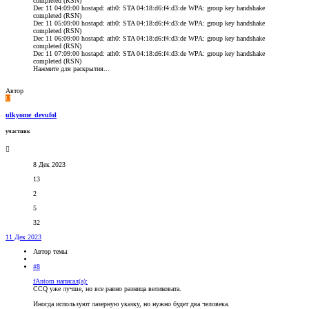
completed (RSN)
Dec 11 04:09:00 hostapd: ath0: STA 04:18:d6:f4:d3:de WPA: group key handshake
completed (RSN)
Dec 11 05:09:00 hostapd: ath0: STA 04:18:d6:f4:d3:de WPA: group key handshake
completed (RSN)
Dec 11 06:09:00 hostapd: ath0: STA 04:18:d6:f4:d3:de WPA: group key handshake
completed (RSN)
Dec 11 07:09:00 hostapd: ath0: STA 04:18:d6:f4:d3:de WPA: group key handshake
completed (RSN)
Нажмите для раскрытия...
Автор
U
ulkyome_devufol
участник
8 Дек 2023
13
2
5
32
11 Дек 2023
Автор темы
#8
fAntom написал(а):
CCQ уже лучше, но все равно разница великовата.
Иногда используют лазерную указку, но нужно будет два человека.