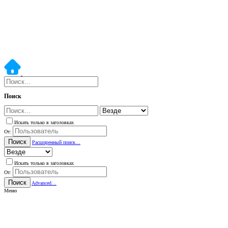
Поиск
Искать только в заголовках
От:
Поиск
Расширенный поиск…
Искать только в заголовках
От:
Поиск
Advanced…
Меню