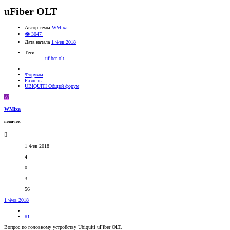
uFiber OLT
Автор темы
WMixa
👁 3047
Дата начала
1 Фев 2018
Теги
ufiber olt
Форумы
Разделы
UBIQUITI Общий форум
W
WMixa
новичок
1 Фев 2018
4
0
3
56
1 Фев 2018
#1
Вопрос по головному устройству Ubiquiti uFiber OLT.