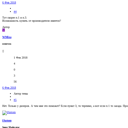
6 Фев 2018
#4
Тут скорее п.1 и п.3.
Возможность купить от производителя имеется?
Автор
W
WMixa
новичок
1 Фев 2018
4
0
3
56
6 Фев 2018
Автор темы
#5
Нет. Только у дилеров. А чем мне это поможет? Если пункт 3, то терпимо, а вот если п.1 то засада. П
fAntom
Super Moderator