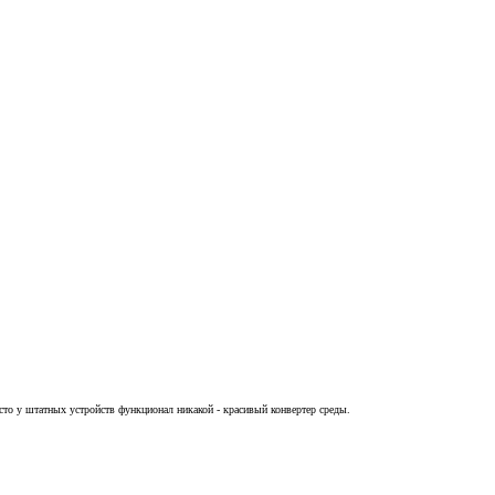
росто у штатных устройств функционал никакой - красивый конвертер среды.