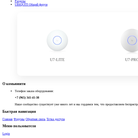
Разделы
UBIQUITI Общий форум
U7-LITE
U7-PR
О комьюнити
Телефон заказа оборудования:
+7 (965) 341-41-38
Наше сообщество существует уже много лет и мы гордимся тем, что предоставляем беспристр
Быстрая навигация
Главная
Форумы
Обратная связь
Точка доступа
Меню пользователя
Login