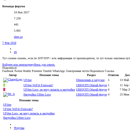
Команда форума
24 Ноя 2017
7.239
443
5.065
ubnt.su
7 Фев 2018
#6
Тут сложно сказать, если по SFP/SFP+ есть информация от производителя, то тут только опытным пут
Войдите или зарегистрируйтесь для ответа.
Поделиться:
Facebook
Twitter
Reddit
Pinterest
Tumblr
WhatsApp
Электронная почта
Поделиться
Ссылка
Автор
Похожие темы
Раздел
Ответов
Дат
UFiber
Обновления и загрузки
5
13 Май 
D
UFiber WiFi6 Firmware?
UBIQUITI Общий форум
1
11 Апр 
V
UFiber Loco, не могу попасть в настройки
UBIQUITI Общий форум
6
7 Мар 2
Настройка Ufiber Loco
UBIQUITI Общий форум
4
23 Июн 
Похожие темы
UFiber
UFiber WiFi6 Firmware?
UFiber Loco, не могу попасть в настройки
Настройка Ufiber Loco
Форумы