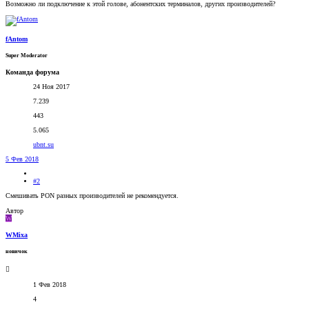
Возможно ли подключение к этой голове, абонентских терминалов, других производителей?
fAntom
Super Moderator
Команда форума
24 Ноя 2017
7.239
443
5.065
ubnt.su
5 Фев 2018
#2
Смешивать PON разных производителей не рекомендуется.
Автор
W
WMixa
новичок
1 Фев 2018
4