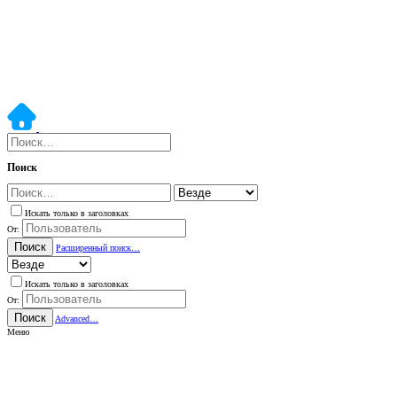
Поиск
Искать только в заголовках
От:
Поиск
Расширенный поиск…
Искать только в заголовках
От:
Поиск
Advanced…
Меню