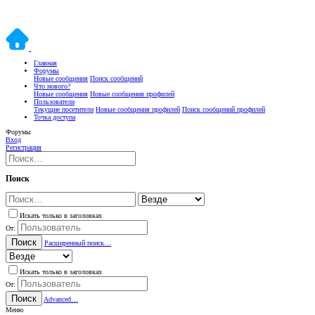
Главная
Форумы
Новые сообщения
Поиск сообщений
Что нового?
Новые сообщения
Новые сообщения профилей
Пользователи
Текущие посетители
Новые сообщения профилей
Поиск сообщений профилей
Точка доступа
Форумы
Вход
Регистрация
Поиск
Искать только в заголовках
От:
Поиск
Расширенный поиск…
Искать только в заголовках
От:
Поиск
Advanced…
Меню