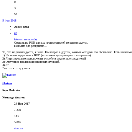
0
3
56
5 Фев 2018
Автор темы
#3
fAntom написал(а):
Смешивать PON разных производителей не рекомендуется.
Нажмите для раскрытия...
То, что не рекомендуется, я знаю. Но вопрос в другом, какими методами это обставлено. Есть нескольк
1) Не явное нарушение в RFC (включение проприетарных алгоритмов).
2) Лицензирование подключения устройств других производителей.
3) Отсутствие поддержки некоторых функций.
4) etc.
Вот что я хочу узнать.
fAntom
Super Moderator
Команда форума
24 Ноя 2017
7.239
443
5.065
ubnt.su