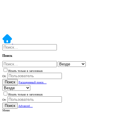
Поиск
Искать только в заголовках
От:
Поиск
Расширенный поиск…
Искать только в заголовках
От:
Поиск
Advanced…
Меню