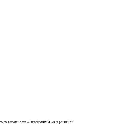
ть сталкивался с данной проблемой?? И как ее решить????