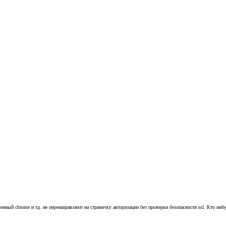
нный chrome и тд. не перенаправляют на страничку авторизации без проверки безопасности ssl. Кто нибу