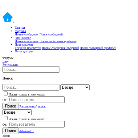
Главная
Форумы
Новые сообщения
Поиск сообщений
Что нового?
Новые сообщения
Новые сообщения профилей
Пользователи
Текущие посетители
Новые сообщения профилей
Поиск сообщений профилей
Точка доступа
Форумы
Вход
Регистрация
Поиск
Искать только в заголовках
От:
Поиск
Расширенный поиск…
Искать только в заголовках
От:
Поиск
Advanced…
Меню