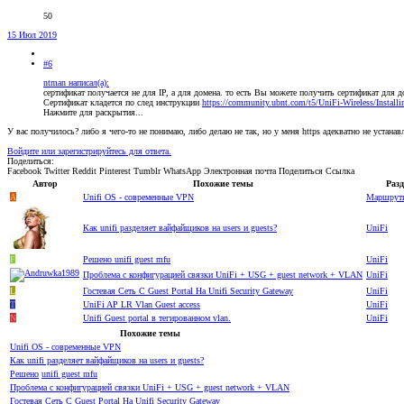
50
15 Июл 2019
#6
ntman написал(а):
сертификат получается не для IP, а для домена. то есть Вы можете получить сертификат для 
Сертификат кладется по след инструкции
https://community.ubnt.com/t5/UniFi-Wireless/Installi
Нажмите для раскрытия...
У вас получилось? либо я чего-то не понимаю, либо делаю не так, но у меня https адекватно не устана
Войдите или зарегистрируйтесь для ответа.
Поделиться:
Facebook
Twitter
Reddit
Pinterest
Tumblr
WhatsApp
Электронная почта
Поделиться
Ссылка
Автор
Похожие темы
Разд
A
Unifi OS - современные VPN
Маршрут
Как unifi разделяет вайфайщиков на users и guests?
UniFi
F
Решено
unifi guest mfu
UniFi
Проблема с конфигурацией связки UniFi + USG + guest network + VLAN
UniFi
L
Гостевая Сеть С Guest Portal На Unifi Security Gateway
UniFi
T
UniFi AP LR Vlan Guest access
UniFi
N
Unifi Guest portal в тегированном vlan.
UniFi
Похожие темы
Unifi OS - современные VPN
Как unifi разделяет вайфайщиков на users и guests?
Решено
unifi guest mfu
Проблема с конфигурацией связки UniFi + USG + guest network + VLAN
Гостевая Сеть С Guest Portal На Unifi Security Gateway