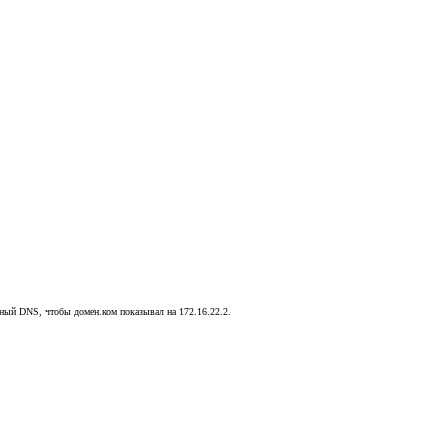
льный DNS, чтобы домен.ком показывал на 172.16.22.2.