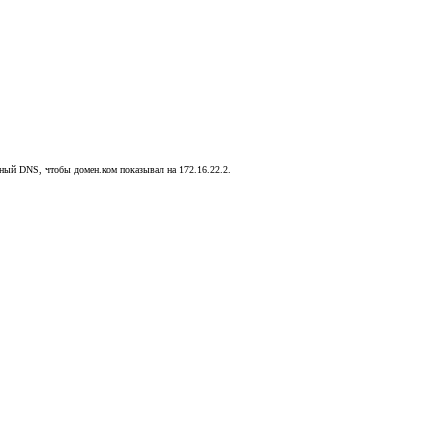
льный DNS, чтобы домен.ком показывал на 172.16.22.2.