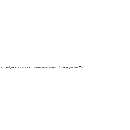
 Кто нибуть сталкивался с данной проблемой?? И как ее решить????