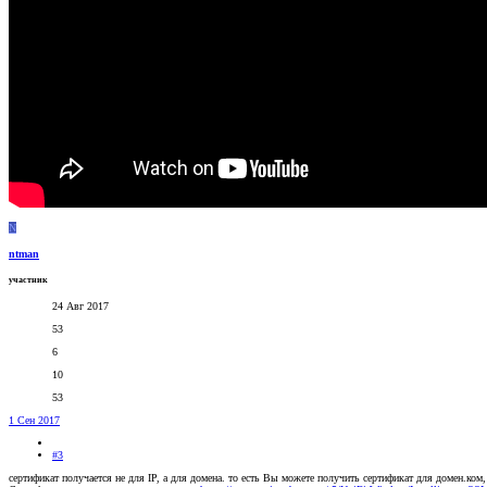
N
ntman
участник
24 Авг 2017
53
6
10
53
1 Сен 2017
#3
сертификат получается не для IP, а для домена. то есть Вы можете получить сертификат для домен.ком