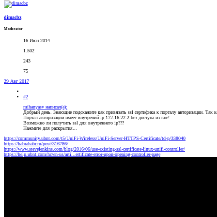
dimacbz
Moderator
16 Июн 2014
1.502
243
75
29 Авг 2017
#2
mihanyasv написал(а):
Добрый день. Знающие подскажите как привязать ssl сертифика к порталу авторизации. Так ка
Портал авторизации имеет внутрений ip 172.16.22.2 без доступа из вне!
Возможно ли получить ssl для внутреннего ip???
Нажмите для раскрытия...
https://community.ubnt.com/t5/UniFi-Wireless/UniFi-Server-HTTPS-Certificate/td-p/338040
https://habrahabr.ru/post/316786/
https://www.stevejenkins.com/blog/2016/06/use-existing-ssl-certificate-linux-unifi-controller/
https://help.ubnt.com/hc/en-us/arti...ertificate-error-upon-opening-controller-page