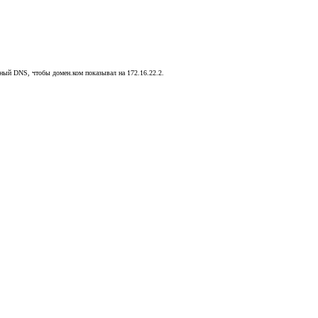
льный DNS, чтобы домен.ком показывал на 172.16.22.2.