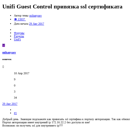
Unifi Guest Control привязка ssl сертификата
Автор темы
mihanyasv
👁 13937
Дата начала
29 Авг 2017
Форумы
Разделы
UniFi
M
mihanyasv
новичок
10 Апр 2017
9
0
3
34
29 Авг 2017
#1
Добрый день. Знающие подскажите как привязать ssl сертифика к порталу авторизации. Так как обновле
Портал авторизации имеет внутрений ip 172.16.22.2 без доступа из вне!
Возможно ли получить ssl для внутреннего ip???