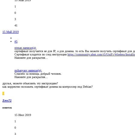
15 Май 2019
1
0
3
41
15 Май 2019
#5
ntman написал(а):
сертификат получается не для IP, а для домена. то есть Вы можете получить сертификат для 
Сертификат кладется по след инструкции
https://community.ubnt.com/t5/UniFi-Wireless/Installi
Нажмите для раскрытия...
mihanyasv написал(а):
Спасибо за помощь добрый человек.
Нажмите для раскрытия...
друзья, можете объяснить эту инструкцию?
как корректно положить сертификат домена на контроллер под Debian?
Z
Zevs72
новичок
15 Июл 2019
1
0
3