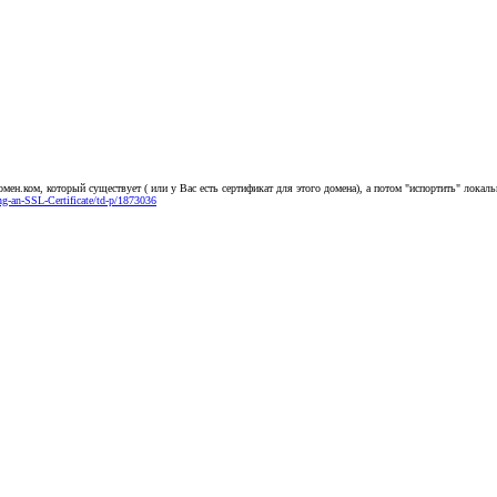
домен.ком, который существует ( или у Вас есть сертификат для этого домена), а потом "испортить" лока
ng-an-SSL-Certificate/td-p/1873036