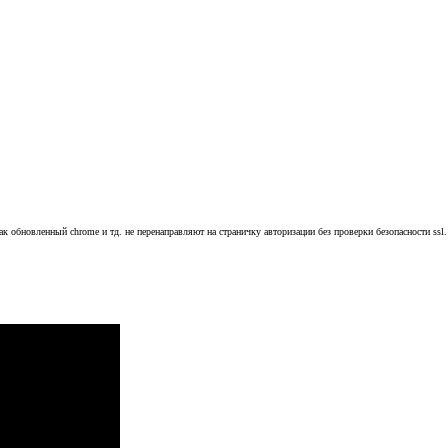
к обновленный chrome и тд. не перенаправляют на страничку авторизации без проверки безопасности ssl.