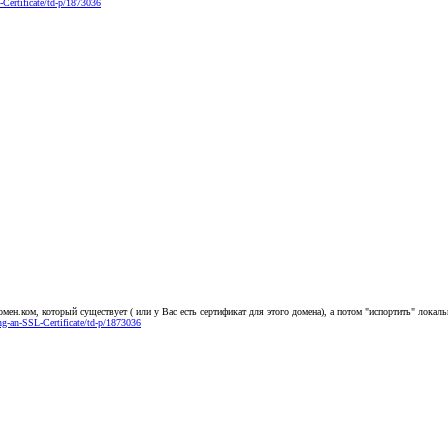
-Certificate/td-p/1873036
домен.ком, который существует ( или у Вас есть сертификат для этого домена), а потом "испортить" лока
ng-an-SSL-Certificate/td-p/1873036