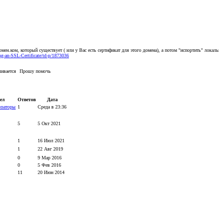
домен.ком, который существует ( или у Вас есть сертификат для этого домена), а потом "испортить" лока
ng-an-SSL-Certificate/td-p/1873036
вливается
Прошу помочь
ел
Ответов
Дата
изаторы
1
Среда в 23:36
5
5 Окт 2021
1
16 Июл 2021
1
22 Авг 2019
0
9 Мар 2016
0
5 Фев 2016
11
20 Июн 2014