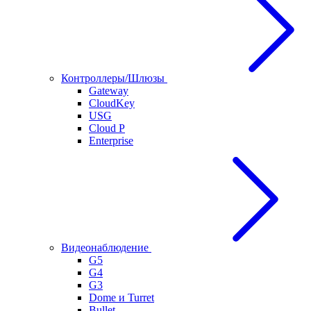
Контроллеры/Шлюзы
Gateway
CloudKey
USG
Cloud P
Enterprise
Видеонаблюдение
G5
G4
G3
Dome и Turret
Bullet