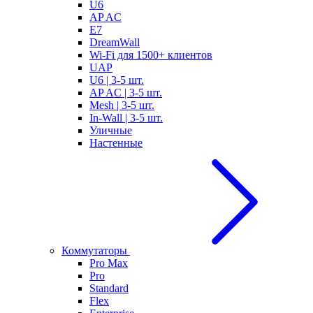
U6
AP AC
E7
DreamWall
Wi-Fi для 1500+ клиентов
UAP
U6 | 3-5 шт.
AP AC | 3-5 шт.
Mesh | 3-5 шт.
In-Wall | 3-5 шт.
Уличные
Настенные
Коммутаторы
Pro Max
Pro
Standard
Flex