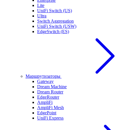
Enterprise
Lite
UniFi Switch (US)
Ultra
Switch Aggregation
UniFi Switch (USW)
EdgeSwitch (ES)
Маршрутизаторы
Gateway
Dream Machine
Dream Router
EdgeRouter
AmpliFi
AmpliFi Mesh
EdgePoint
UniFi Express