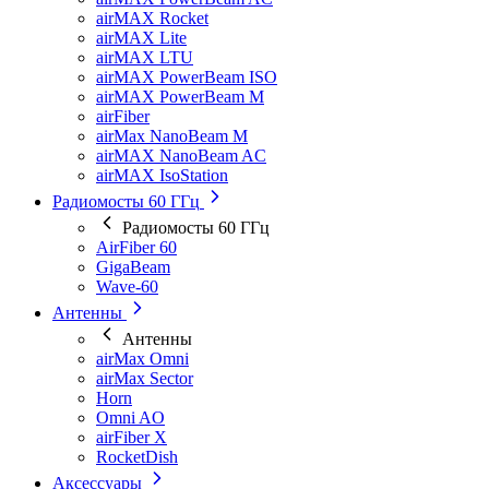
airMAX Rocket
airMAX Lite
airMAX LTU
airMAX PowerBeam ISO
airMAX PowerBeam M
airFiber
airMax NanoBeam M
airMAX NanoBeam AC
airMAX IsoStation
Радиомосты 60 ГГц
Радиомосты 60 ГГц
AirFiber 60
GigaBeam
Wave-60
Антенны
Антенны
airMax Omni
airMax Sector
Horn
Omni AO
airFiber X
RocketDish
Аксессуары