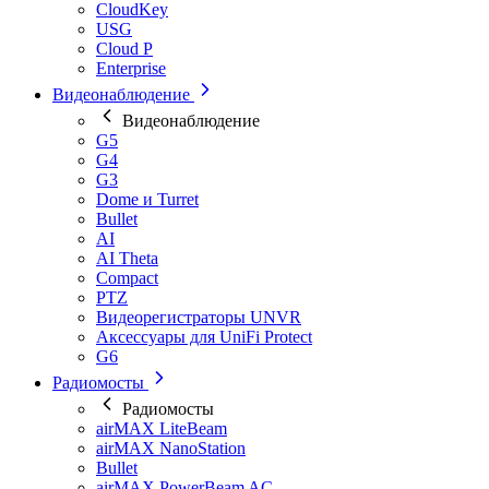
CloudKey
USG
Cloud P
Enterprise
Видеонаблюдение
Видеонаблюдение
G5
G4
G3
Dome и Turret
Bullet
AI
AI Theta
Compact
PTZ
Видеорегистраторы UNVR
Аксессуары для UniFi Protect
G6
Радиомосты
Радиомосты
airMAX LiteBeam
airMAX NanoStation
Bullet
airMAX PowerBeam AC