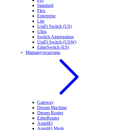
Pro
Standard
Flex
Enterprise
Lite
UniFi Switch (US)
Ultra
Switch Aggregation
UniFi Switch (USW)
EdgeSwitch (ES)
Маршрутизаторы
Gateway
Dream Machine
Dream Router
EdgeRouter
AmpliFi
AmpliFi Mesh