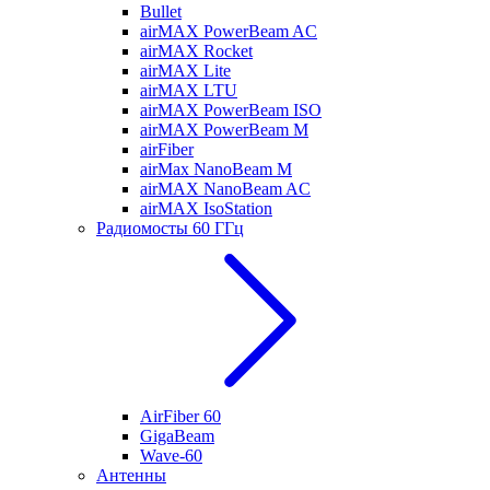
Bullet
airMAX PowerBeam AC
airMAX Rocket
airMAX Lite
airMAX LTU
airMAX PowerBeam ISO
airMAX PowerBeam M
airFiber
airMax NanoBeam M
airMAX NanoBeam AC
airMAX IsoStation
Радиомосты 60 ГГц
AirFiber 60
GigaBeam
Wave-60
Антенны