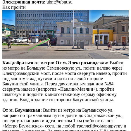
Электронная почта:
ubnt@ubnt.su
Как пройти
Как добраться от метро:
От м. Электрозаводская:
Выйти
из метро на Большую Семеновскую ул., пойти налево через
Электрозаводский мост, после моста свернуть налево, пройти
под мостом с ж/д путями и идти по левой стороне
Бакунинской улицы. Перед двухэтажным зданием №84
свернуть налево (напротив «Павлин-Мавлин»), пройти
шлагбаум и подойти к многоэтажному серому офисному
зданию. Вход в здание со стороны Бакунинской улицы.
От м. Бауманская:
Выйти из метро на Бауманскую ул.,
направо по трамвайным путям дойти до Спартаковской ул.,
повернуть направо и идти пешком 1 км (либо от на ост
«Метро Бауманская» сесть на любой троллейбус/маршрутку и