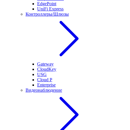
EdgePoint
UniFi Express
Контроллеры/Шлюзы
Gateway
CloudKey
USG
Cloud P
Enterprise
Видеонаблюдение