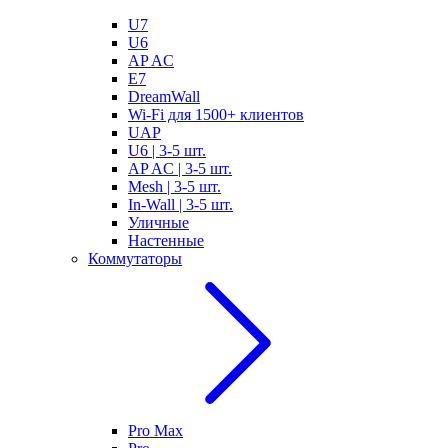
U7
U6
AP AC
E7
DreamWall
Wi-Fi для 1500+ клиентов
UAP
U6 | 3-5 шт.
AP AC | 3-5 шт.
Mesh | 3-5 шт.
In-Wall | 3-5 шт.
Уличные
Настенные
Коммутаторы
Pro Max