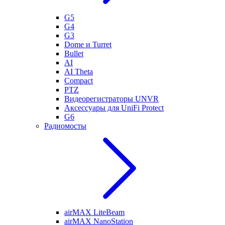
G5
G4
G3
Dome и Turret
Bullet
AI
AI Theta
Compact
PTZ
Видеорегистраторы UNVR
Аксессуары для UniFi Protect
G6
Радиомосты
airMAX LiteBeam
airMAX NanoStation