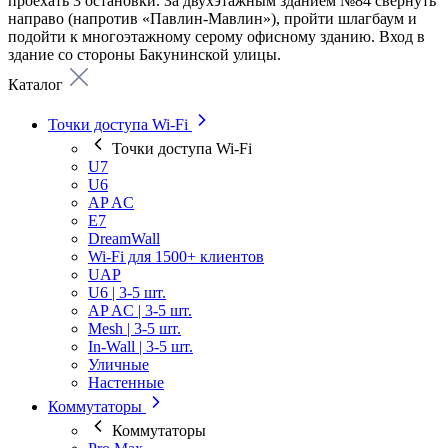
проехать 3 остановки. За двухэтажным зданием №84 свернуть
направо (напротив «Павлин-Мавлин»), пройти шлагбаум и
подойти к многоэтажному серому офисному зданию. Вход в
здание со стороны Бакунинской улицы.
Каталог
Точки доступа Wi-Fi
Точки доступа Wi-Fi
U7
U6
AP AC
E7
DreamWall
Wi-Fi для 1500+ клиентов
UAP
U6 | 3-5 шт.
AP AC | 3-5 шт.
Mesh | 3-5 шт.
In-Wall | 3-5 шт.
Уличные
Настенные
Коммутаторы
Коммутаторы