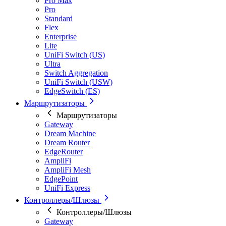
Pro Max
Pro
Standard
Flex
Enterprise
Lite
UniFi Switch (US)
Ultra
Switch Aggregation
UniFi Switch (USW)
EdgeSwitch (ES)
Маршрутизаторы
Маршрутизаторы
Gateway
Dream Machine
Dream Router
EdgeRouter
AmpliFi
AmpliFi Mesh
EdgePoint
UniFi Express
Контроллеры/Шлюзы
Контроллеры/Шлюзы
Gateway