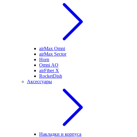
airMax Omni
airMax Sector
Horn
Omni AO
airFiber X
RocketDish
Аксессуары
Накладки и корпуса