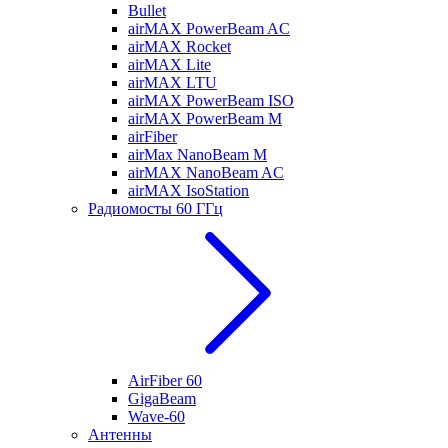
Bullet
airMAX PowerBeam AC
airMAX Rocket
airMAX Lite
airMAX LTU
airMAX PowerBeam ISO
airMAX PowerBeam M
airFiber
airMax NanoBeam M
airMAX NanoBeam AC
airMAX IsoStation
Радиомосты 60 ГГц
AirFiber 60
GigaBeam
Wave-60
Антенны