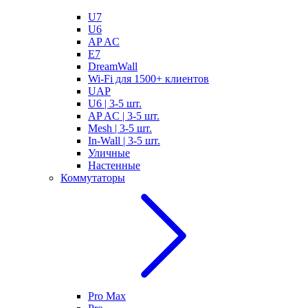
U7
U6
AP AC
E7
DreamWall
Wi-Fi для 1500+ клиентов
UAP
U6 | 3-5 шт.
AP AC | 3-5 шт.
Mesh | 3-5 шт.
In-Wall | 3-5 шт.
Уличные
Настенные
Коммутаторы
Pro Max