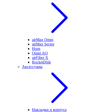
airMax Omni
airMax Sector
Horn
Omni AO
airFiber X
RocketDish
Аксессуары
Накладки и корпуса