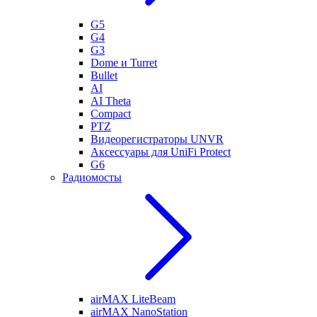
G5
G4
G3
Dome и Turret
Bullet
AI
AI Theta
Compact
PTZ
Видеорегистраторы UNVR
Аксессуары для UniFi Protect
G6
Радиомосты
airMAX LiteBeam
airMAX NanoStation