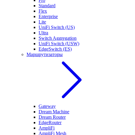
Pro
Standard
Flex
Enterprise
Lite
UniFi Switch (US)
Ultra
Switch Aggregation
UniFi Switch (USW)
EdgeSwitch (ES)
Маршрутизаторы
Gateway
Dream Machine
Dream Router
EdgeRouter
AmpliFi
AmpliFi Mesh