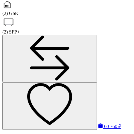
(2) GbE
(2) SFP+
60 760 ₽