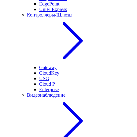
EdgePoint
UniFi Express
Контроллеры/Шлюзы
Gateway
CloudKey
USG
Cloud P
Enterprise
Видеонаблюдение