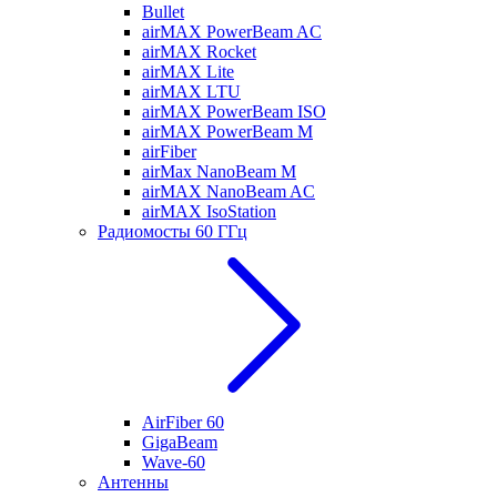
Bullet
airMAX PowerBeam AC
airMAX Rocket
airMAX Lite
airMAX LTU
airMAX PowerBeam ISO
airMAX PowerBeam M
airFiber
airMax NanoBeam M
airMAX NanoBeam AC
airMAX IsoStation
Радиомосты 60 ГГц
AirFiber 60
GigaBeam
Wave-60
Антенны