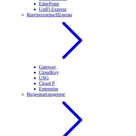
EdgePoint
UniFi Express
Контроллеры/Шлюзы
Gateway
CloudKey
USG
Cloud P
Enterprise
Видеонаблюдение