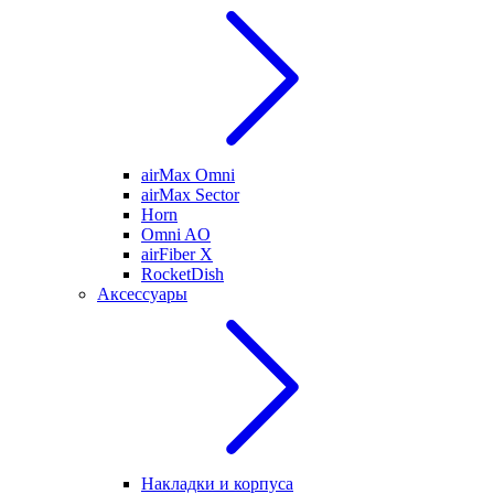
airMax Omni
airMax Sector
Horn
Omni AO
airFiber X
RocketDish
Аксессуары
Накладки и корпуса