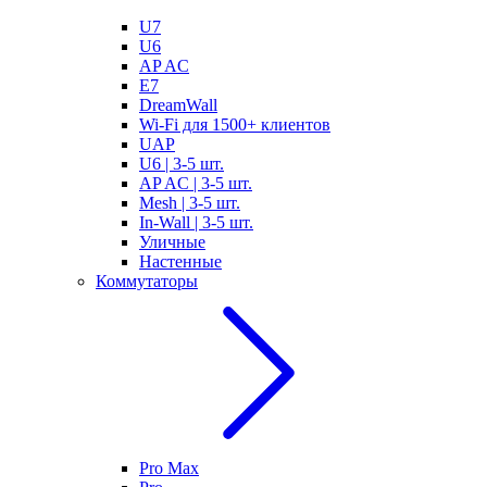
U7
U6
AP AC
E7
DreamWall
Wi-Fi для 1500+ клиентов
UAP
U6 | 3-5 шт.
AP AC | 3-5 шт.
Mesh | 3-5 шт.
In-Wall | 3-5 шт.
Уличные
Настенные
Коммутаторы
Pro Max