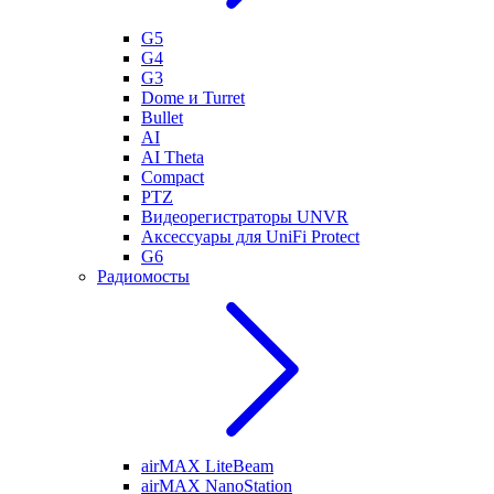
G5
G4
G3
Dome и Turret
Bullet
AI
AI Theta
Compact
PTZ
Видеорегистраторы UNVR
Аксессуары для UniFi Protect
G6
Радиомосты
airMAX LiteBeam
airMAX NanoStation