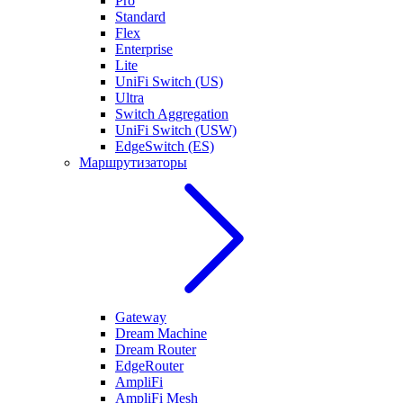
Pro
Standard
Flex
Enterprise
Lite
UniFi Switch (US)
Ultra
Switch Aggregation
UniFi Switch (USW)
EdgeSwitch (ES)
Маршрутизаторы
Gateway
Dream Machine
Dream Router
EdgeRouter
AmpliFi
AmpliFi Mesh