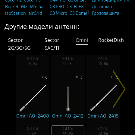
Rocket
M2
M5
5ac
G3 PRO
G3-FLEX
Для дома
IsoStation
airGrid
G3 Micro
G3 Dome
Грозозащита
Другие модели антенн:
Sector
Sector
Omni
RocketDish
2G/3G/5G
5AC/TI
2.4 ГГц
2.4 ГГц
2.4 ГГц
8 dBi
12 dBi
15 dBi
Сравнить
Сравнить
Сравнить
Omni AO-2408
Omni AO-2412
Omni AO-2415
2.4 ГГц
2.4 ГГц
2.4 ГГц
15 dBi
13 dBi
13 дБи