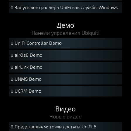
Запуск контроллера UniFi как службы Windows

Демо
Панели управления Ubiquiti
UniFi Controller Demo

airOs8 Demo

airLink Demo

UNMS Demo

UCRM Demo

Видео
Новые видео
Представляем: точки доступа UniFi 6