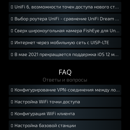
UniFi 6, возможности точек доступа нового стандарта Wi-Fi 6.

Выбор роутера UniFi - сравнение UniFi Dream Machine Pro, UniFi Dream Machine, UniFi Security Gateway Pro, UniFi Security Gateway

Сверх широкоугольная камера FishEye для UniFi Protect

Интернет через мобильную сеть с UISP-LTE

В мае 2021 прекращается поддержка iOS 12 мобильной версией UniFi Protect

FAQ
Ответы и вопросы
Конфигурирование VPN-соединения между локальными сетями с помощью USG.

Настройка WiFi точки доступа

Конфигурация WiFi клиента

Настройка базовой станции
