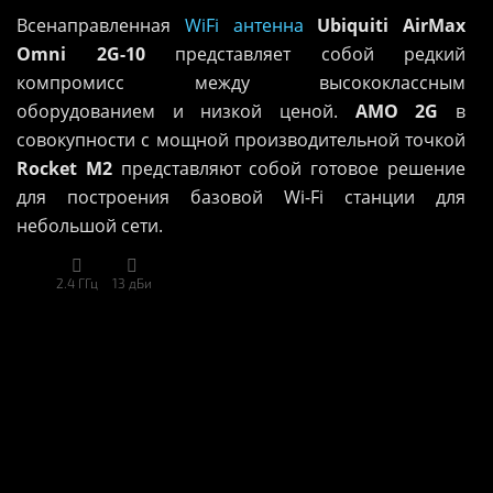
Всенаправленная
WiFi антенна
Ubiquiti AirMax
Omni 2G-10
представляет собой редкий
компромисс между высококлассным
оборудованием и низкой ценой.
AMO 2G
в
совокупности с мощной производительной точкой
Rocket M2
представляют собой готовое решение
для построения базовой Wi-Fi станции для
небольшой сети.


2.4 ГГц
13 дБи