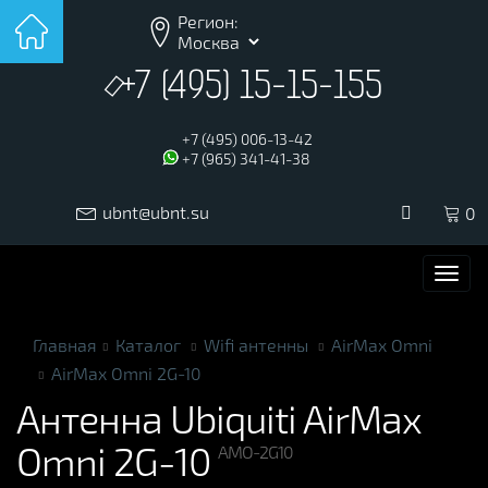
Регион:
+7 (495) 15-15-155
+7 (495) 006-13-42
+7 (965) 341-41-38
ubnt@ubnt.su
0
Togg
navi
Главная
Каталог
Wifi антенны
AirMax Omni
AirMax Omni 2G-10
Антенна
Ubiquiti
AirMax
Omni 2G-10
AMO-2G10