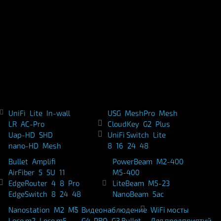
UniFi
Lite
In-wall
USG
MeshPro
Mesh
LR
AC-Pro
CloudKey
G2
Plus
Uap-HD
SHD
UniFi Switch
Lite
nano-HD
Mesh
8
16
24
48
Bullet
Amplifi
PowerBeam
M2-400
AirFiber
5
5U
11
M5-400
EdgeRouter
4
8
Pro
LiteBeam
M5-23
EdgeSwitch
8
24
48
NanoBeam
5ac
Nanostation
M2
M5
Видеонаблюдение
WiFi мосты
Loco m2
Loco m5
G4-PRO
G3 Bullet
Для предприятий