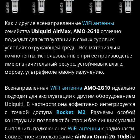
Как и другие всенаправленные
WiFi антенны
семейства
Ubiquiti AirMax, AMO-2G10
отлично
подходит для эксплуатации в самых суровых
условиях окружающей среды. Все материалы и
компоненты, использованные при ее производстве
имеют значительный ресурс, устойчивы к влаге,
морозу, ультрафиолетовому излучению.
Всенаправленная
WiFi антенна
AMO-2G10
идеально
подходит для эксплуатации с другим оборудованием
Ubiquiti. В частности она эффективно интегрируется
с точкой доступа
Rocket M2
. Разъемы особой
конструкции позволяют быстро и без лишних усилий
выполнить подключение
WiFi антенны
к радиочасти.
Совместное использование
AirMax Omni 2G 10dBi
и