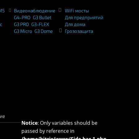
M5
Видеонаблюдение
WiFi мосты
G4-PRO
G3 Bullet
Для предприятий
c
G3 PRO
G3-FLEX
Для дома
G3 Micro
G3 Dome
Грозозащита
ие
Notice
: Only variables should be
passed by reference in