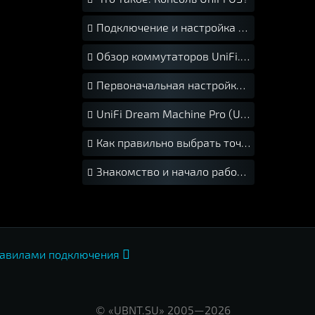
Подключение и настройка UNVR. Краткое руководство.
Обзор коммутаторов UniFi. Как правильно выбрать свитч UniFi?
Первоначальная настройка точек доступа UniFi. Краткое руководство.
UniFi Dream Machine Pro (UDM-Pro). Подключение и установка.
Как правильно выбрать точку доступа UniFi?
Знакомство и начало работы с Ubiquiti UniFi
авилами подключения

© «UBNT.SU» 2005—2026