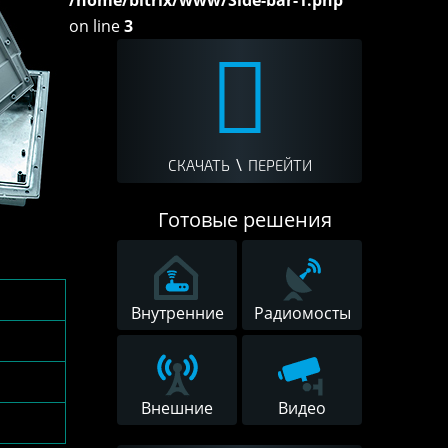
/home/bitrix/www/Side-bar-1.php
on line
3
\
СКАЧАТЬ
ПЕРЕЙТИ
Готовые решения
Внутренние
Радиомосты
Внешние
Видео