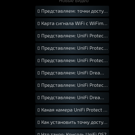
Новые видео
Представляем: точки доступа UniFi 6
Карта сигнала WiFi с WiFiman
Представляем: UniFi Protect G4 Doorbell Pro
Представляем: UniFi Protect Camera G4 Instant
Представляем: UniFi Protect AI Bullet
Представляем: UniFi Dream Router
Представляем: UniFi Protect AI 360
Представляем: UniFi Dream Machine Pro SE
Какая камера UniFi Protect мне подходит?
Как установить точку доступа UniFi на потолок
Что такое: Консоль UniFi OS?