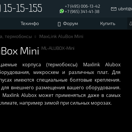
+7 (495) 006-13-42
) 15-15-155
ubnt@
+7 (965) 341-41-38
Техинфо
Форум
Купить
а, термобоксы
MaxLink AluBox Mini
uBox Mini
ML-ALUBOX-Mini
аемые корпуса (термобоксы) Maxlink Alubox
орудования, микросхем и различных плат. Для
пусах имеются специальные болтовые крепления.
 для внешнего размещения вашего оборудования.
 Maxlink Alubox может применяться даже в самых
 климате, например зимой при сильных морозах.