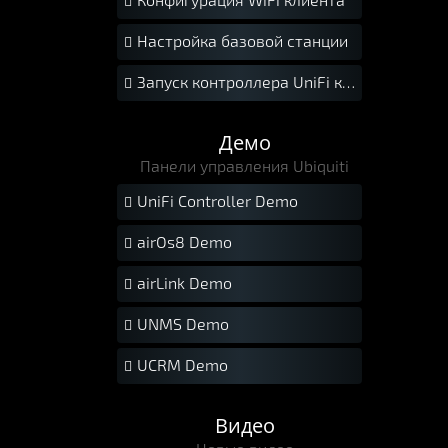

Настройка базовой станции

Запуск контроллера UniFi как службы Windows

Демо
Панели управления Ubiquiti
UniFi Controller Demo

airOs8 Demo

airLink Demo

UNMS Demo

UCRM Demo

Видео