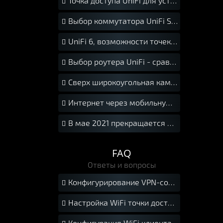
Точка доступа UniFi для установки на улице.

Выбор коммутатора UniFi Switch.

UniFi 6, возможности точек доступа нового стандарта Wi-Fi 6.

Выбор роутера UniFi - сравнение UniFi Dream Machine Pro, UniFi Dream Machine, UniFi Security Gateway Pro, UniFi Security Gateway

Сверх широкоугольная камера FishEye для UniFi Protect

Интернет через мобильную сеть с UISP-LTE

В мае 2021 прекращается поддержка iOS 12 мобильной версией UniFi Protect

FAQ
Ответы и вопросы
Конфигурирование VPN-соединения между локальными сетями с помощью USG.

Настройка WiFi точки доступа

Конфигурация WiFi клиента