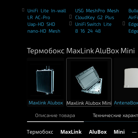
UniFi
Lite
In-wall
USG
MeshPro
Mesh
Bull
LR
AC-Pro
CloudKey
G2
Plus
AirF
Uap-HD
SHD
UniFi Switch
Lite
Edg
nano-HD
Mesh
8
16
24
48
Edg
Термобокс MaxLink AluBox Mini
Maxlink Alubox
AntenaBox
Maxlink Alubox Mini
Описание товара
Технические харак
Термобокс
MaxLink AluBox Mini
— т