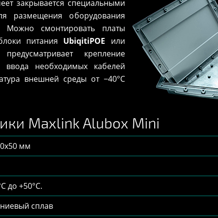
меет закрывается специальными
Для размещения оборудования
. Можно смонтировать платы
 блоки питания
UbiqitiPOE
или
 предусматривает крепление
я ввода необходимых кабелей
атура внешней среды от −40°С
ки Maxlink Alubox Mini
90x50 мм
°С до +50°С.
ниевый сплав