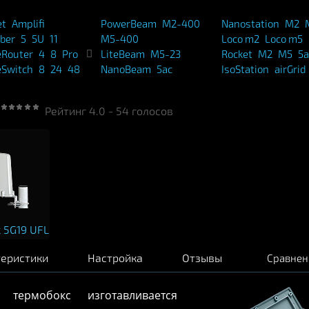
et
Amplifi
PowerBeam
M2-400
Nanostation
M2
iber
5
5U
11
M5-400
Loco m2
Loco m5
eRouter
4
8
Pro
LiteBeam
M5-23
Rocket
M2
M5
5a
eSwitch
8
24
48
NanoBeam
5ac
IsoStation
airGrid
Рейтинг
4.0
-
54
голосов
 5G19 UFL
теристики
Настройка
Отзывы
Сравнен
ермобокс изготавливается