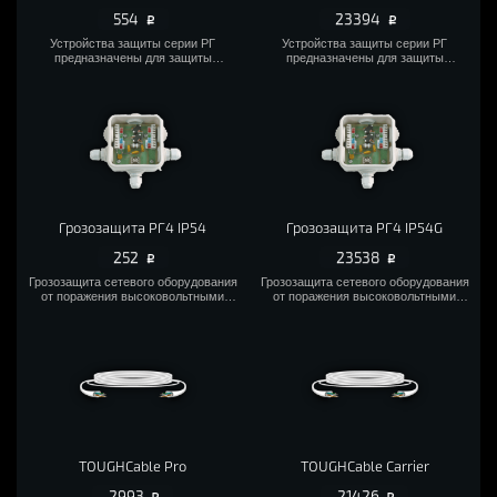
554
23394
Устройства защиты серии РГ
Устройства защиты серии РГ
предназначены для защиты
предназначены для защиты
оборудования передачи данных,
оборудования передачи данных,
использующего среду передачи
использующего среду передачи
Ethernet 10/100Base-TX (витая пара)
Ethernet 10/100Base-TX (витая пара)
от опасных напряжений, возникающих
от опасных напряжений, возникающих
в результате атмосферных разрядов
в результате атмосферных разрядов
(грозы) и индустриальных помех.
(грозы) и индустриальных помех.
Грозозащита РГ4 IP54
Грозозащита РГ4 IP54G
252
23538
Грозозащита сетевого оборудования
Грозозащита сетевого оборудования
от поражения высоковольтными
от поражения высоковольтными
разрядами, возникающими во время
разрядами, возникающими во время
грозы и в любых других ситуациях, где
грозы и в любых других ситуациях, где
есть такая опасность.
есть такая опасность.
TOUGHCable Pro
TOUGHCable Carrier
2993
21426