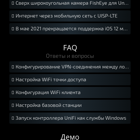
Сверх широкоугольная камера FishEye для UniFi Protect

Интернет через мобильную сеть с UISP-LTE

В мае 2021 прекращается поддержка iOS 12 мобильной версией UniFi Protect

FAQ
Ответы и вопросы
Конфигурирование VPN-соединения между локальными сетями с помощью USG.

Настройка WiFi точки доступа

Конфигурация WiFi клиента

Настройка базовой станции

Запуск контроллера UniFi как службы Windows

Демо