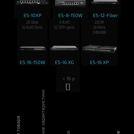
ES-10XP
ES-8-150W
ES-12-Fiber
18 Gbps
4 RJ45
150 Вт
16 RJ45 Ports
12 SFP+ ports
16 Ports
24В/48В
ES-16-150W
ES-16 XG
ES-16 XP
 < 16 p

Технические характеристики