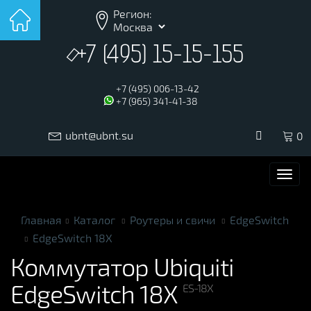
Регион:
+7 (495) 15-15-155
+7 (495) 006-13-42
+7 (965) 341-41-38
ubnt@ubnt.su
0
Togg
navi
Главная
Каталог
Роутеры и свичи
EdgeSwitch
EdgeSwitch 18X
Коммутатор
Ubiquiti
EdgeSwitch 18X
ES-18X