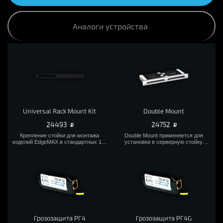
Аналоги устройства
Universal Rack Mount Kit
Double Mount
24493
24752
Крепление стойки для монтажа
Double Mount применяется для
изделий EdgeMAX в стандартных 19-
установки в серверную стойку
дюймовых стойках.
формата 19 двух свитчей. Свитчи при
этом монтируются на крепление,и
плотно фиксируются в нем.
Грозозащита РГ4
Грозозащита РГ4G