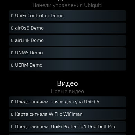
Панели управления Ubiquiti
UniFi Controller Demo

airOs8 Demo

airLink Demo

UNMS Demo

UCRM Demo

Видео
Новые видео
Представляем: точки доступа UniFi 6
Карта сигнала WiFi с WiFiman
Представляем: UniFi Protect G4 Doorbell Pro