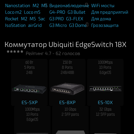
Nanostation
M2
M5
Видеонаблюдение
WiFi мосты
Loco m2
Loco m5
G4-PRO
G3 Bullet
Для предприятий
Rocket
M2
M5
5ac
G3 PRO
G3-FLEX
Для дома
IsoStation
airGrid
G3 Micro
G3 Dome
Грозозащита
Коммутатор Ubiquiti EdgeSwitch 18X
Рейтинг
4.7
-
62
голосов
60 Вт
150 Вт
1000Mbps
5 Ports
8 Ports
10 Ports
24В
24В/48В
EdgeOS
ES-5XP
ES-8XP
ES-10X
1000Mbps
10 Gbps
32 Gbps
10 Ports
2 SFP ports
12 SFP ports
EdgeOS