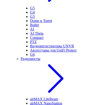
G5
G4
G3
Dome и Turret
Bullet
AI
AI Theta
Compact
PTZ
Видеорегистраторы UNVR
Аксессуары для UniFi Protect
G6
Радиомосты
airMAX LiteBeam
airMAX NanoStation