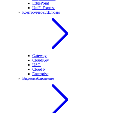
EdgePoint
UniFi Express
Контроллеры/Шлюзы
Gateway
CloudKey
USG
Cloud P
Enterprise
Видеонаблюдение