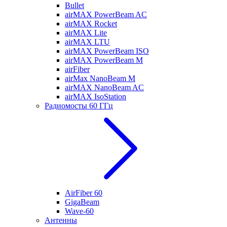
Bullet
airMAX PowerBeam AC
airMAX Rocket
airMAX Lite
airMAX LTU
airMAX PowerBeam ISO
airMAX PowerBeam M
airFiber
airMax NanoBeam M
airMAX NanoBeam AC
airMAX IsoStation
Радиомосты 60 ГГц
AirFiber 60
GigaBeam
Wave-60
Антенны