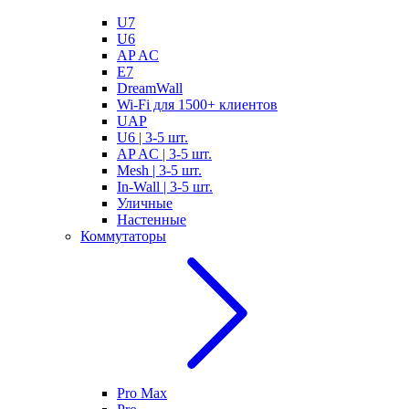
U7
U6
AP AC
E7
DreamWall
Wi-Fi для 1500+ клиентов
UAP
U6 | 3-5 шт.
AP AC | 3-5 шт.
Mesh | 3-5 шт.
In-Wall | 3-5 шт.
Уличные
Настенные
Коммутаторы
Pro Max