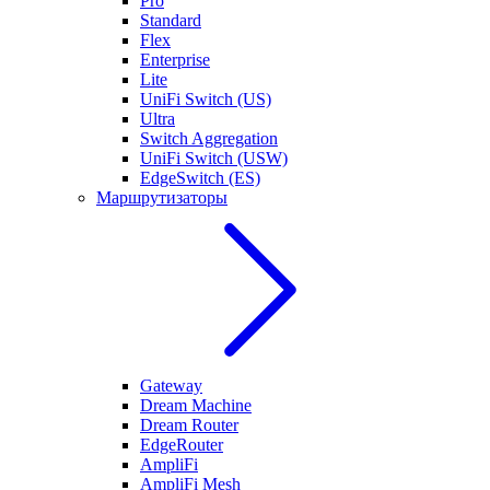
Pro
Standard
Flex
Enterprise
Lite
UniFi Switch (US)
Ultra
Switch Aggregation
UniFi Switch (USW)
EdgeSwitch (ES)
Маршрутизаторы
Gateway
Dream Machine
Dream Router
EdgeRouter
AmpliFi
AmpliFi Mesh