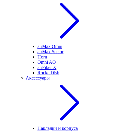
airMax Omni
airMax Sector
Horn
Omni AO
airFiber X
RocketDish
Аксессуары
Накладки и корпуса